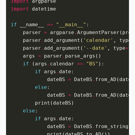
import
import
if
 __name__ 
==
"__main__"
    parser 
=
 argparse
.
ArgumentParser(prog
    parser
.
add_argument(
'calendar'
, type
=
    parser
.
add_argument(
'--date'
, type
=
st
    args 
=
 parser
.
if
 (args
.
calendar 
==
"BS"
if
 args
.
            dateBS 
=
 DateBS
.
from_AD(datet
else
            dateBS 
=
 DateBS
.
from_AD(datet
else
if
 args
.
            dateBS 
=
 DateBS
.
from_string(a
            print(dateBS
.