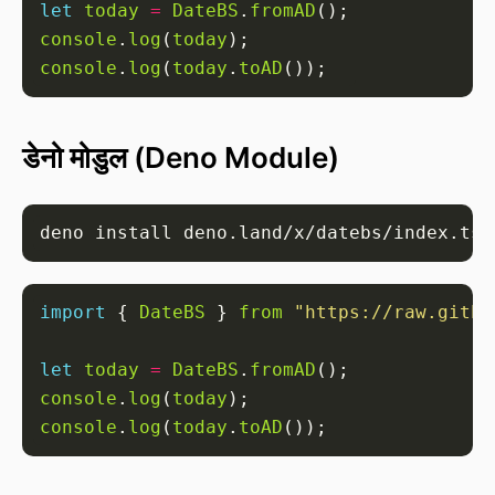
let
today
=
DateBS
.
fromAD
console
.
log
(
today
console
.
log
(
today
.
toAD
डेनो मोडुल (Deno Module)
import
 { 
DateBS
 } 
from
"https://raw.githu
let
today
=
DateBS
.
fromAD
console
.
log
(
today
console
.
log
(
today
.
toAD